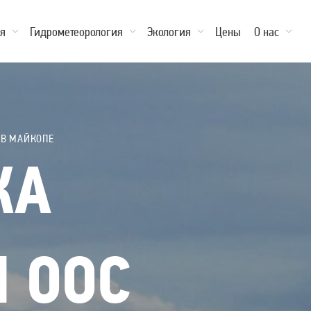
ия
Гидрометеорология
Экология
Цены
О нас
 В МАЙКОПЕ
КА
М ООС