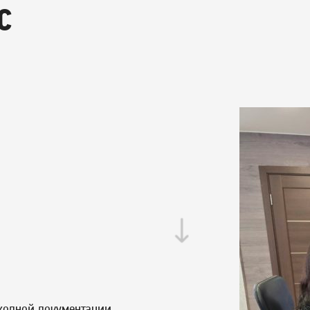
С
сходной документации